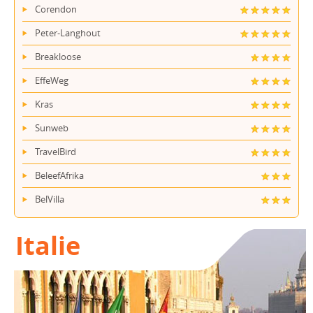
Corendon
Peter-Langhout
Breakloose
EffeWeg
Kras
Sunweb
TravelBird
BeleefAfrika
BelVilla
Italie